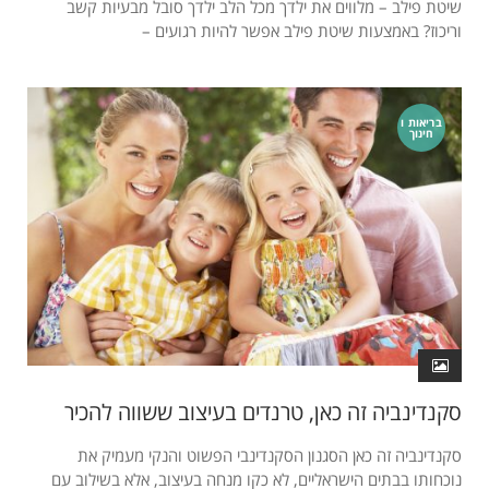
שיטת פילב – מלווים את ילדך מכל הלב ילדך סובל מבעיות קשב
וריכוז? באמצעות שיטת פילב אפשר להיות רגועים –
בריאות ו
חינוך
סקנדינביה זה כאן, טרנדים בעיצוב ששווה להכיר
סקנדינביה זה כאן הסגנון הסקנדינבי הפשוט והנקי מעמיק את
נוכחותו בבתים הישראליים, לא כקו מנחה בעיצוב, אלא בשילוב עם