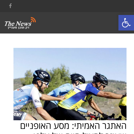
ACEBOOK
פתח סרגל נגישות
תפריט
האתגר האמיתי: מסע האופניים